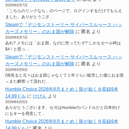
2026年8月7日
「こちらのリンクなら」のページで、ログインするだけでもらえ
ました。ありがとうござ…
Steamで『デジモンストーリー サイバースルゥース ハッ
カーズメモリー』のおま国が解除
に
匿名
より
2026年8月7日
あれ? メモには「おま国」なのに売ってたぞ? しかもセール時は
$4 ! と思っ…
Steamで『デジモンストーリー サイバースルゥース ハッ
カーズメモリー』のおま国が解除
に
匿名
より
2026年8月6日
DB見ると元々はおま国じゃなくて１年ぐらい販売した後におま国
→また解禁って流れだ…
Humble Choice 2026年8月まとめ｜龍が如く８収録9本
14.99ドル
に
ひびん
より
2026年8月5日
ありがとうございます。セガはHumbleのバンドルだと日本向け
にもキーを用意して…
Humble Choice 2026年8月まとめ｜龍が如く８収録9本
14.99ドル
に
匿名
より