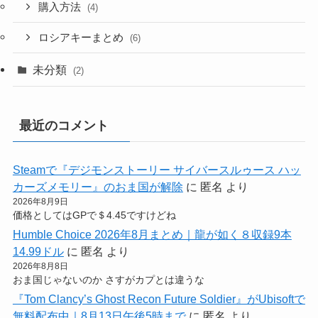
購入方法
(4)
ロシアキーまとめ
(6)
未分類
(2)
最近のコメント
Steamで『デジモンストーリー サイバースルゥース ハッ
カーズメモリー』のおま国が解除
に
匿名
より
2026年8月9日
価格としてはGPで＄4.45ですけどね
Humble Choice 2026年8月まとめ｜龍が如く８収録9本
14.99ドル
に
匿名
より
2026年8月8日
おま国じゃないのか さすがカプとは違うな
『Tom Clancy’s Ghost Recon Future Soldier』がUbisoftで
無料配布中｜8月13日午後5時まで
に
匿名
より