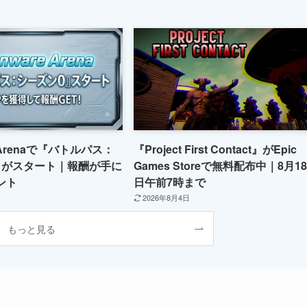
re Arenaで『バトルパス：
『Project First Contact』がEpic
』がスタート｜報酬が手に
Games Storeで無料配布中｜8月18
ント
日午前7時まで
2026年8月4日
もっと見る