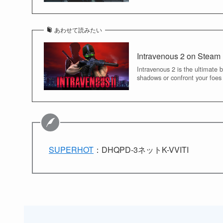
あわせて読みたい
Intravenous 2 on Steam
Intravenous 2 is the ultimate 
shadows or confront your foes 
SUPERHOT
：DHQPD-3ネットK-VVITI