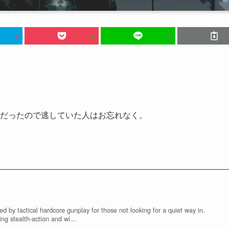
限定だったので逃していた人はお忘れなく。
ed by tactical hardcore gunplay for those not looking for a quiet way in.
ng stealth-action and wi...