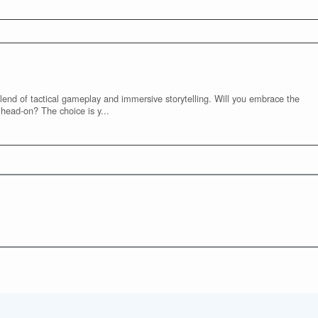
blend of tactical gameplay and immersive storytelling. Will you embrace the
head-on? The choice is y...