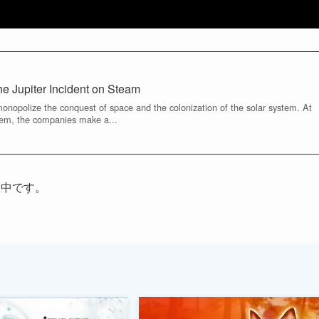
e Jupiter Incident on Steam
nopolize the conquest of space and the colonization of the solar system. At
stem, the companies make a...
催中です。