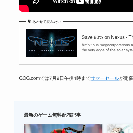
あわせて読みたい
Save 80% on Nexus - Th
Ambitious megacorporations mo
the very edge of the solar sy
GOG.comでは7月9日午後4時まで
サマーセール
が開
最新のゲーム無料配布記事