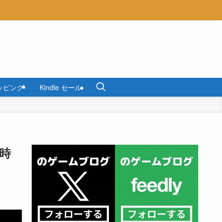
ッピング
Kindle セール
0時