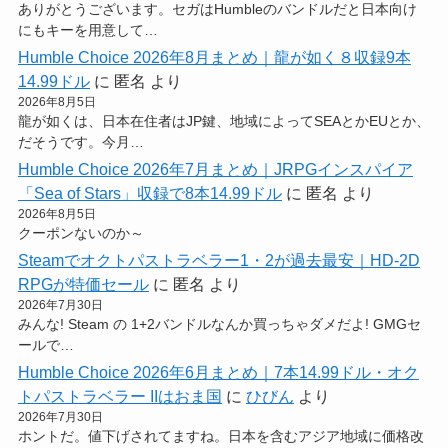
ありがとうございます。セガはHumbleのバンドルだと日本向け
にもキーを用意して…
Humble Choice 2026年8月まとめ｜龍が如く８収録9本
14.99ドル
に
匿名
より
2026年8月5日
龍が如くは、日本在住者はJP鍵、地域によってSEAとかEUとか、
だそうです。今月…
Humble Choice 2026年7月まとめ｜JRPGインスパイア
「Sea of Stars」収録で8本14.99ドル
に
匿名
より
2026年8月5日
クーポンないのか～
Steamでオクトパストラベラー1・2が過去最安｜HD-2D
RPGが特価セール
に
匿名
より
2026年7月30日
みんな! Steam の 1+2バンドルなんか買っちゃダメだよ! GMGセ
ールで…
Humble Choice 2026年6月まとめ｜7本14.99ドル・オク
トパストラベラー IIはおま国
に
ひびん
より
2026年7月30日
ホントだ。値下げされてますね。日本を含むアジア地域に価格改