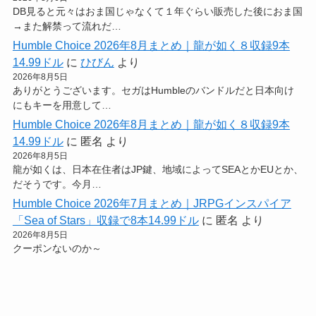
DB見ると元々はおま国じゃなくて１年ぐらい販売した後におま国
→また解禁って流れだ…
Humble Choice 2026年8月まとめ｜龍が如く８収録9本
14.99ドル
に
ひびん
より
2026年8月5日
ありがとうございます。セガはHumbleのバンドルだと日本向け
にもキーを用意して…
Humble Choice 2026年8月まとめ｜龍が如く８収録9本
14.99ドル
に
匿名
より
2026年8月5日
龍が如くは、日本在住者はJP鍵、地域によってSEAとかEUとか、
だそうです。今月…
Humble Choice 2026年7月まとめ｜JRPGインスパイア
「Sea of Stars」収録で8本14.99ドル
に
匿名
より
2026年8月5日
クーポンないのか～