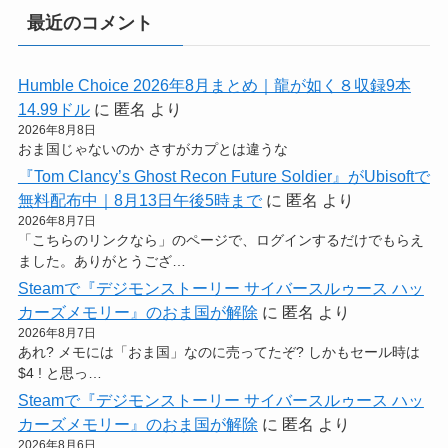
最近のコメント
Humble Choice 2026年8月まとめ｜龍が如く８収録9本
14.99ドル
に
匿名
より
2026年8月8日
おま国じゃないのか さすがカプとは違うな
『Tom Clancy’s Ghost Recon Future Soldier』がUbisoftで
無料配布中｜8月13日午後5時まで
に
匿名
より
2026年8月7日
「こちらのリンクなら」のページで、ログインするだけでもらえ
ました。ありがとうござ…
Steamで『デジモンストーリー サイバースルゥース ハッ
カーズメモリー』のおま国が解除
に
匿名
より
2026年8月7日
あれ? メモには「おま国」なのに売ってたぞ? しかもセール時は
$4 ! と思っ…
Steamで『デジモンストーリー サイバースルゥース ハッ
カーズメモリー』のおま国が解除
に
匿名
より
2026年8月6日