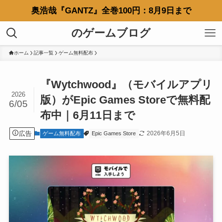
奥浩哉『GANTZ』全巻100円：8月9日まで
のゲームブログ
ホーム
記事一覧
ゲーム無料配布
『Wytchwood』（モバイルアプリ
2026
版）がEpic Games Storeで無料配
6/05
布中｜6月11日まで
広告
2026年6月5日
ゲーム無料配布
Epic Games Store