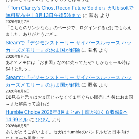
『Tom Clancy’s Ghost Recon Future Soldier』がUbisoftで
無料配布中｜8月13日午後5時まで
に
匿名
より
2026年8月7日
「こちらのリンクなら」のページで、ログインするだけでもらえ
ました。ありがとうござ…
Steamで『デジモンストーリー サイバースルゥース ハッ
カーズメモリー』のおま国が解除
に
匿名
より
2026年8月7日
あれ? メモには「おま国」なのに売ってたぞ? しかもセール時は
$4 ! と思っ…
Steamで『デジモンストーリー サイバースルゥース ハッ
カーズメモリー』のおま国が解除
に
匿名
より
2026年8月6日
DB見ると元々はおま国じゃなくて１年ぐらい販売した後におま国
→また解禁って流れだ…
Humble Choice 2026年8月まとめ｜龍が如く８収録9本
14.99ドル
に
ひびん
より
2026年8月5日
ありがとうございます。セガはHumbleのバンドルだと日本向け
にもキーを用意して…