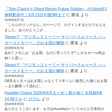
『Tom Clancy’s Ghost Recon Future Soldier』がUbisoftで
無料配布中｜8月13日午後5時まで
に
匿名
より
2026年8月7日
「こちらのリンクなら」のページで、ログインするだけでもらえ
ました。ありがとうござ…
Steamで『デジモンストーリー サイバースルゥース ハッ
カーズメモリー』のおま国が解除
に
匿名
より
2026年8月7日
あれ? メモには「おま国」なのに売ってたぞ? しかもセール時は
$4 ! と思っ…
Steamで『デジモンストーリー サイバースルゥース ハッ
カーズメモリー』のおま国が解除
に
匿名
より
2026年8月6日
DB見ると元々はおま国じゃなくて１年ぐらい販売した後におま国
→また解禁って流れだ…
Humble Choice 2026年8月まとめ｜龍が如く８収録9本
14.99ドル
に
ひびん
より
2026年8月5日
ありがとうございます。セガはHumbleのバンドルだと日本向け