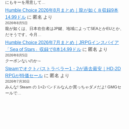
にもキーを用意して…
Humble Choice 2026年8月まとめ｜龍が如く８収録9本
14.99ドル
に
匿名
より
2026年8月5日
龍が如くは、日本在住者はJP鍵、地域によってSEAとかEUとか、
だそうです。今月…
Humble Choice 2026年7月まとめ｜JRPGインスパイア
「Sea of Stars」収録で8本14.99ドル
に
匿名
より
2026年8月5日
クーポンないのか～
Steamでオクトパストラベラー1・2が過去最安｜HD-2D
RPGが特価セール
に
匿名
より
2026年7月30日
みんな! Steam の 1+2バンドルなんか買っちゃダメだよ! GMGセ
ールで…