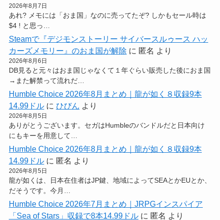
2026年8月7日
あれ? メモには「おま国」なのに売ってたぞ? しかもセール時は
$4 ! と思っ…
Steamで『デジモンストーリー サイバースルゥース ハッ
カーズメモリー』のおま国が解除
に
匿名
より
2026年8月6日
DB見ると元々はおま国じゃなくて１年ぐらい販売した後におま国
→また解禁って流れだ…
Humble Choice 2026年8月まとめ｜龍が如く８収録9本
14.99ドル
に
ひびん
より
2026年8月5日
ありがとうございます。セガはHumbleのバンドルだと日本向け
にもキーを用意して…
Humble Choice 2026年8月まとめ｜龍が如く８収録9本
14.99ドル
に
匿名
より
2026年8月5日
龍が如くは、日本在住者はJP鍵、地域によってSEAとかEUとか、
だそうです。今月…
Humble Choice 2026年7月まとめ｜JRPGインスパイア
「Sea of Stars」収録で8本14.99ドル
に
匿名
より