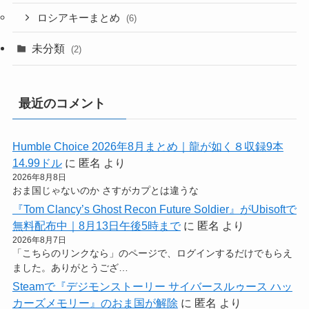
ロシアキーまとめ
(6)
未分類
(2)
最近のコメント
Humble Choice 2026年8月まとめ｜龍が如く８収録9本
14.99ドル
に
匿名
より
2026年8月8日
おま国じゃないのか さすがカプとは違うな
『Tom Clancy’s Ghost Recon Future Soldier』がUbisoftで
無料配布中｜8月13日午後5時まで
に
匿名
より
2026年8月7日
「こちらのリンクなら」のページで、ログインするだけでもらえ
ました。ありがとうござ…
Steamで『デジモンストーリー サイバースルゥース ハッ
カーズメモリー』のおま国が解除
に
匿名
より