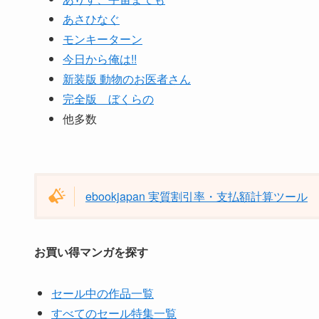
あさひなぐ
モンキーターン
今日から俺は!!
新装版 動物のお医者さん
完全版 ぼくらの
他多数
ebookjapan 実質割引率・支払額計算ツール
お買い得マンガを探す
セール中の作品一覧
すべてのセール特集一覧