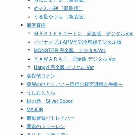
めぞん一刻 〔新装版〕
うる星やつら 〔新装版〕
浦沢直樹
ＭＡＳＴＥＲキートン 完全版 デジタルVer.
パイナップルARMY 完全増補デジタル版
MONSTER 完全版 デジタルVer.
ＹＡＷＡＲＡ！ 完全版 デジタル Ver.
Happy! 完全版 デジタル Ver
名探偵コナン
薬屋のひとりごと～猫猫の後宮謎解き手帳～
うしおととら
銀の匙 Silver Spoon
MAJOR
機動警察パトレイバー
葬送のフリーレン
ありす、宇宙までも