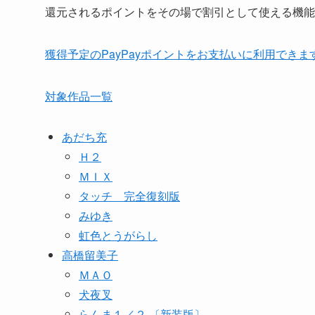
還元されるポイントをその場で割引として使える機能
獲得予定のPayPayポイントをお支払いに利用できま
対象作品一覧
あだち充
Ｈ２
ＭＩＸ
タッチ 完全復刻版
みゆき
虹色とうがらし
高橋留美子
ＭＡＯ
犬夜叉
らんま１／２ 〔新装版〕