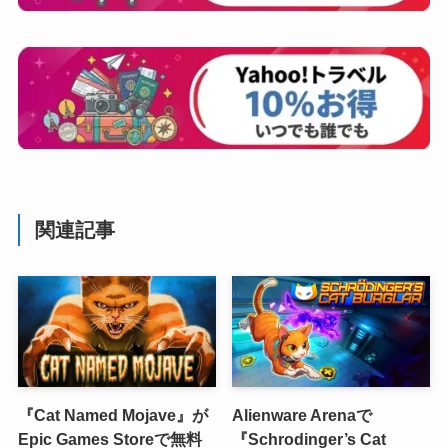
関連記事
『Cat Named Mojave』が
Alienware Arenaで
Epic Games Storeで無料
『Schrodinger’s Cat