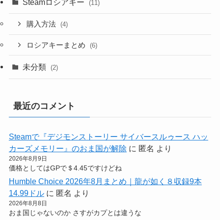
Steamロシアキー
(11)
購入方法
(4)
ロシアキーまとめ
(6)
未分類
(2)
最近のコメント
Steamで『デジモンストーリー サイバースルゥース ハッ
カーズメモリー』のおま国が解除
に
匿名
より
2026年8月9日
価格としてはGPで＄4.45ですけどね
Humble Choice 2026年8月まとめ｜龍が如く８収録9本
14.99ドル
に
匿名
より
2026年8月8日
おま国じゃないのか さすがカプとは違うな