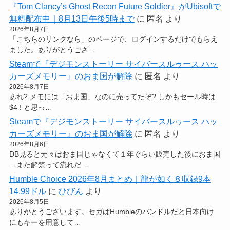
『Tom Clancy’s Ghost Recon Future Soldier』がUbisoftで
無料配布中｜8月13日午後5時まで
に
匿名
より
2026年8月7日
「こちらのリンクなら」のページで、ログインするだけでもらえ
ました。ありがとうござ…
Steamで『デジモンストーリー サイバースルゥース ハッ
カーズメモリー』のおま国が解除
に
匿名
より
2026年8月7日
あれ? メモには「おま国」なのに売ってたぞ? しかもセール時は
$4 ! と思っ…
Steamで『デジモンストーリー サイバースルゥース ハッ
カーズメモリー』のおま国が解除
に
匿名
より
2026年8月6日
DB見ると元々はおま国じゃなくて１年ぐらい販売した後におま国
→また解禁って流れだ…
Humble Choice 2026年8月まとめ｜龍が如く８収録9本
14.99ドル
に
ひびん
より
2026年8月5日
ありがとうございます。セガはHumbleのバンドルだと日本向け
にもキーを用意して…