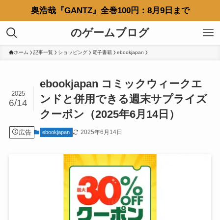
奥浩哉『GANTZ』全巻100円：8月9日まで
のゲームブログ
ホーム
記事一覧
ショッピング
電子書籍
ebookjapan
ebookjapan コミックウィークエ
2025
ンドと併用できる週末サプライズ
6/14
クーポン（2025年6月14日）
広告
2025年6月14日
ebookjapan