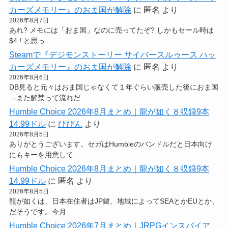
カーズメモリー』のおま国が解除
に
匿名
より
2026年8月7日
あれ? メモには「おま国」なのに売ってたぞ? しかもセール時は
$4 ! と思っ…
Steamで『デジモンストーリー サイバースルゥース ハッ
カーズメモリー』のおま国が解除
に
匿名
より
2026年8月6日
DB見ると元々はおま国じゃなくて１年ぐらい販売した後におま国
→また解禁って流れだ…
Humble Choice 2026年8月まとめ｜龍が如く８収録9本
14.99ドル
に
ひびん
より
2026年8月5日
ありがとうございます。セガはHumbleのバンドルだと日本向け
にもキーを用意して…
Humble Choice 2026年8月まとめ｜龍が如く８収録9本
14.99ドル
に
匿名
より
2026年8月5日
龍が如くは、日本在住者はJP鍵、地域によってSEAとかEUとか、
だそうです。今月…
Humble Choice 2026年7月まとめ｜JRPGインスパイア