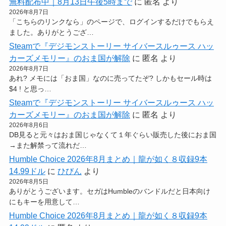
無料配布中｜8月13日午後5時まで
に
匿名
より
2026年8月7日
「こちらのリンクなら」のページで、ログインするだけでもらえ
ました。ありがとうござ…
Steamで『デジモンストーリー サイバースルゥース ハッ
カーズメモリー』のおま国が解除
に
匿名
より
2026年8月7日
あれ? メモには「おま国」なのに売ってたぞ? しかもセール時は
$4 ! と思っ…
Steamで『デジモンストーリー サイバースルゥース ハッ
カーズメモリー』のおま国が解除
に
匿名
より
2026年8月6日
DB見ると元々はおま国じゃなくて１年ぐらい販売した後におま国
→また解禁って流れだ…
Humble Choice 2026年8月まとめ｜龍が如く８収録9本
14.99ドル
に
ひびん
より
2026年8月5日
ありがとうございます。セガはHumbleのバンドルだと日本向け
にもキーを用意して…
Humble Choice 2026年8月まとめ｜龍が如く８収録9本